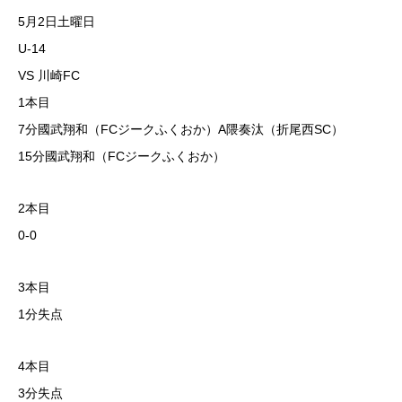
5月2日土曜日
U-14
VS 川崎FC
1本目
7分國武翔和（FCジークふくおか）A隈奏汰（折尾西SC）
15分國武翔和（FCジークふくおか）
2本目
0-0
3本目
1分失点
4本目
3分失点