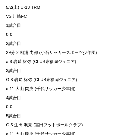
5/2(土) U-13 TRM
VS 川崎FC
1試合目
0-0
2試合目
29分 2 相浦 尚都 (小石サッカースポーツ少年団)
a.8 岩﨑 柊弥 (CLUB東福岡ジュニア)
3試合目
G.8 岩﨑 柊弥 (CLUB東福岡ジュニア)
a.11 大山 閃央 (千代サッカー少年団)
4試合目
0-0
5試合目
G.5 生田 颯亮 (宮田フットボールクラブ)
a.11 大山 閃央 (千代サッカー少年団)