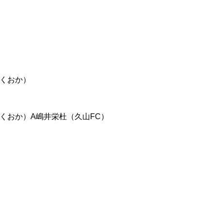
ふくおか）
ふくおか）A嶋井栄杜（久山FC）