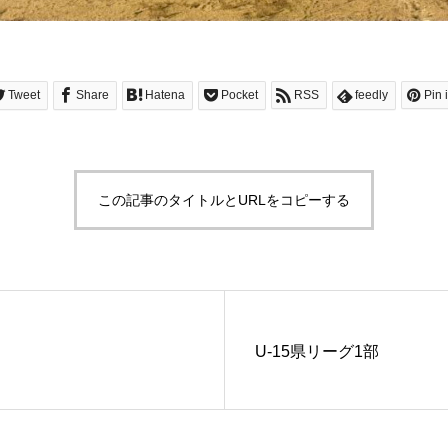
Tweet
Share
Hatena
Pocket
RSS
feedly
Pin i
この記事のタイトルとURLをコピーする
U-15県リーグ1部