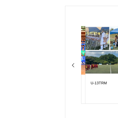
島合宿2日目
21期生入団セレクシ
U-13TRM
ョン開催のお知らせ