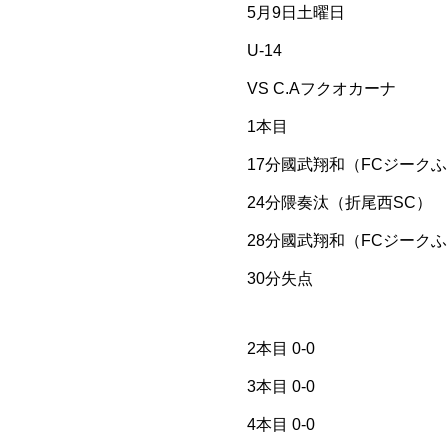
5月9日土曜日
U-14
VS C.Aフクオカーナ
1本目
17分國武翔和（FCジーク
24分隈奏汰（折尾西SC）
28分國武翔和（FCジーク
30分失点
2本目 0-0
3本目 0-0
4本目 0-0