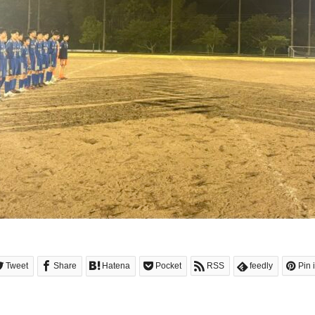
Tweet
Share
Hatena
Pocket
RSS
feedly
Pin i