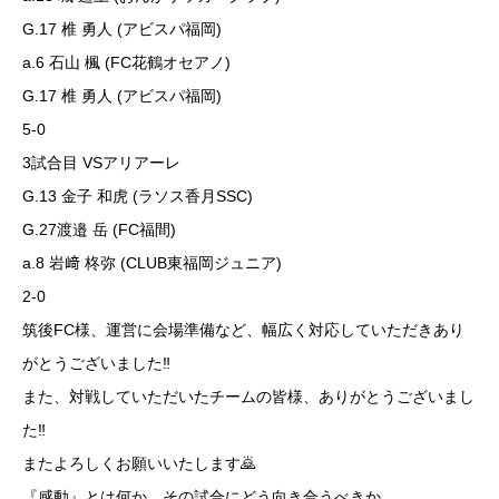
G.17 椎 勇人 (アビスパ福岡)
a.6 石山 楓 (FC花鶴オセアノ)
G.17 椎 勇人 (アビスパ福岡)
5-0
3試合目 VSアリアーレ
G.13 金子 和虎 (ラソス香月SSC)
G.27渡邉 岳 (FC福間)
a.8 岩﨑 柊弥 (CLUB東福岡ジュニア)
2-0
筑後FC様、運営に会場準備など、幅広く対応していただきあり
がとうございました‼️
また、対戦していただいたチームの皆様、ありがとうございまし
た‼️
またよろしくお願いいたします🙇
『感動』とは何か、その試合にどう向き合うべきか。