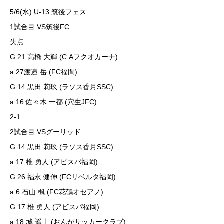
5/6(水) U-13 筑後フェス
1試合目 VS筑後FC
失点
G.21 高橋 大輝 (C.Aフクオカーナ)
a.27渡邉 岳 (FC福間)
G.14 黒田 莉玖 (ラソス香月SSC)
a.16 佐々木 一都 (穴生JFC)
2-1
2試合目 VSグーリッド
G.14 黒田 莉玖 (ラソス香月SSC)
a.17 椎 勇人 (アビスパ福岡)
G.26 福永 健伸 (FCリベルタ福岡)
a.6 石山 楓 (FC花鶴オセアノ)
G.17 椎 勇人 (アビスパ福岡)
a.18 城 遥土 (おんがサッカークラブ)