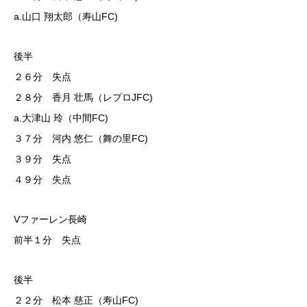
a.山口 翔太郎（寿山FC)
後半
２６分 失点
２８分 香月 壮馬（レプロJFC)
a.大津山 玲（中間FC)
３７分 河内 悠仁（舞の里FC)
３９分 失点
４９分 失点
Vファーレン長崎
前半１分 失点
後半
２２分 松本 慈正（寿山FC)