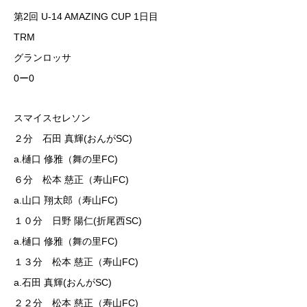
第2回 U-14 AMAZING CUP 1日目
TRM
グランロッサ
0ー0
スマイスセレソン
２分 石田 真輝(おんがSC)
a.樋口 修雅（舞の里FC)
６分 松本 慈正（寿山FC)
a.山口 翔太郎（寿山FC)
１０分 日野 陽仁(折尾西SC)
a.樋口 修雅（舞の里FC)
１３分 松本 慈正（寿山FC)
a.石田 真輝(おんがSC)
２２分 松本 慈正（寿山FC)