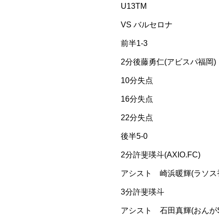
U13TM
VS バルセロナ
前半1-3
2分後藤勇仁(アビスパ福岡)
10分失点
16分失点
22分失点
後半5-0
2分許斐瑛斗(AXIO.FC)
アシスト 崎浜暖輝(ラソス香
3分許斐瑛斗
アシスト 石田真輝(おんがS