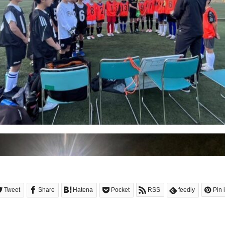
Tweet
Share
Hatena
Pocket
RSS
feedly
Pin i