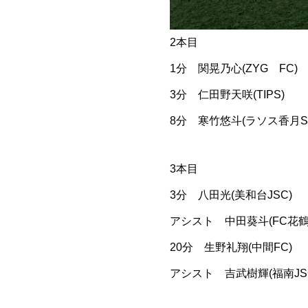
2本目
1分 関晃乃心(ZYG FC)
3分 仁田野天咲(TIPS)
8分 寒竹悠斗(ラソス香月S
3本目
3分 八田光(美和台JSC)
アシスト 中田葵斗(FC花鶴
20分 生野礼翔(中間FC)
アシスト 吉武樹輝(福南JS