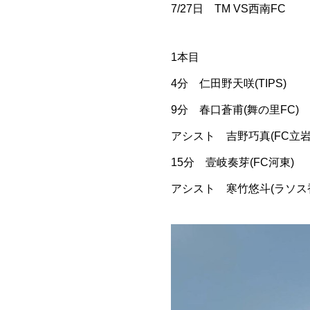
7/27日 TM VS西南FC
1本目
4分 仁田野天咲(TIPS)
9分 春口蒼甫(舞の里FC)
アシスト 吉野巧真(FC立岩
15分 壹岐奏芽(FC河東)
アシスト 寒竹悠斗(ラソス香