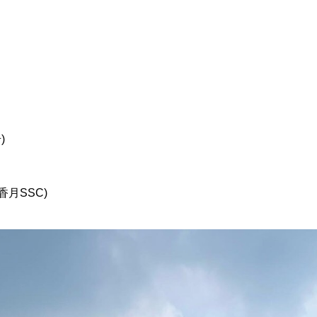
)
月SSC)