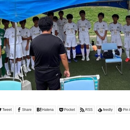
Tweet
Share
Hatena
Pocket
RSS
feedly
Pin i