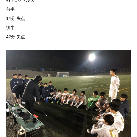
vs FCリベルタ
前半
14分 失点
後半
42分 失点