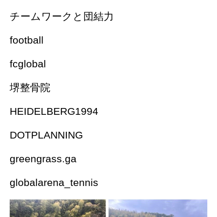
チームワークと団結力
football
fcglobal
堺整骨院
HEIDELBERG1994
DOTPLANNING
greengrass.ga
globalarena_tennis