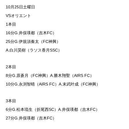
10月25日土曜日
VSオリエント
1本目
16分G.井俣瑛都（吉木FC）
25分G.伊規須奏太（FC神興）
A.白川昊樹（ラソス香月SSC）
2本目
8分G.原蒼月（FC神興）A.勝木翔聖（AIRS FC）
10分G.永渕智晴（AIRS FC）A.末武叶成（FC神興）
3本目
6分G.松本琉生（折尾西SC）A.井俣瑛都（吉木FC）
27分G.井俣瑛都（吉木FC）