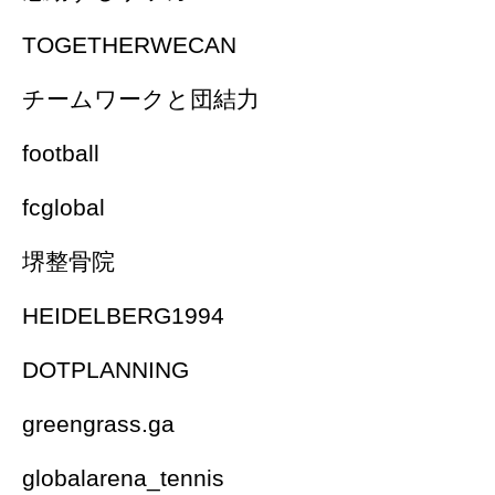
TOGETHERWECAN
チームワークと団結力
football
fcglobal
堺整骨院
HEIDELBERG1994
DOTPLANNING
greengrass.ga
globalarena_tennis