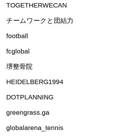
TOGETHERWECAN
チームワークと団結力
football
fcglobal
堺整骨院
HEIDELBERG1994
DOTPLANNING
greengrass.ga
globalarena_tennis