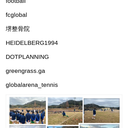
football
fcglobal
堺整骨院
HEIDELBERG1994
DOTPLANNING
greengrass.ga
globalarena_tennis