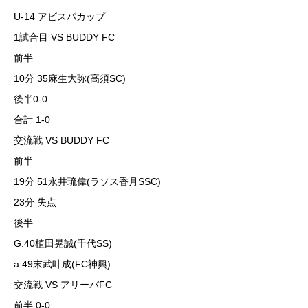
U-14 アビスパカップ
1試合目 VS BUDDY FC
前半
10分 35麻生大弥(高須SC)
後半0-0
合計 1-0
交流戦 VS BUDDY FC
前半
19分 51永井琉偉(ラソス香月SSC)
23分 失点
後半
G.40植田晃誠(千代SS)
a.49末武叶成(FC神興)
交流戦 VS アリーバFC
前半 0-0