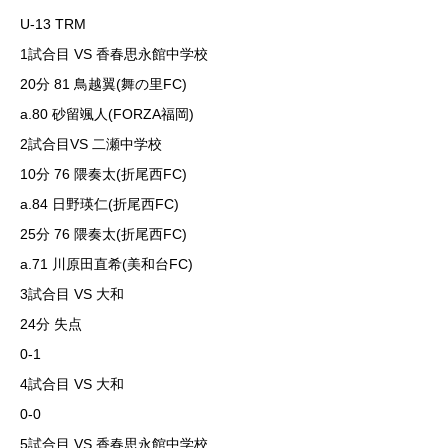
U-13 TRM
1試合目 VS 香春思永館中学校
20分 81 鳥越翼(舞の里FC)
a.80 砂留颯人(FORZA福岡)
2試合目VS 二瀬中学校
10分 76 隈奏太(折尾西FC)
a.84 日野瑛仁(折尾西FC)
25分 76 隈奏太(折尾西FC)
a.71 川原田直希(美和台FC)
3試合目 VS 大和
24分 失点
0-1
4試合目 VS 大和
0-0
5試合目 VS 香春思永館中学校