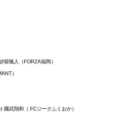
砂留颯人（FORZA福岡）
MANT）
ト國武翔和（ FCジークふくおか）