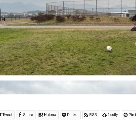
Tweet
Share
Hatena
Pocket
RSS
feedly
Pin i