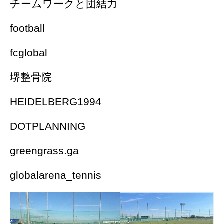
チームワークと団結力
football
fcglobal
堺整骨院
HEIDELBERG1994
DOTPLANNING
greengrass.ga
globalarena_tennis