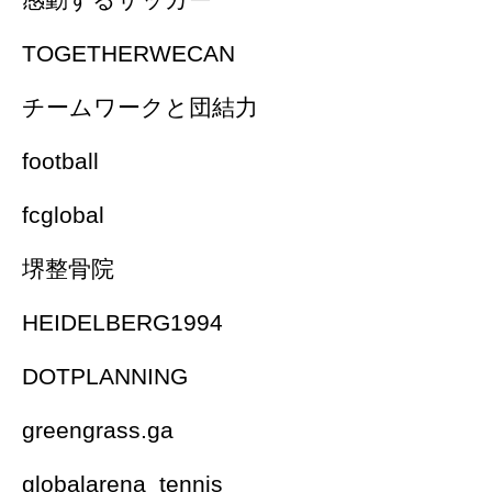
TOGETHERWECAN
チームワークと団結力
football
fcglobal
堺整骨院
HEIDELBERG1994
DOTPLANNING
greengrass.ga
globalarena_tennis