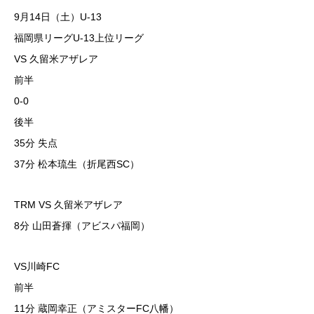
9月14日（土）U-13
福岡県リーグU-13上位リーグ
VS 久留米アザレア
前半
0-0
後半
35分 失点
37分 松本琉生（折尾西SC）
TRM VS 久留米アザレア
8分 山田蒼揮（アビスパ福岡）
VS川崎FC
前半
11分 蔵岡幸正（アミスターFC八幡）