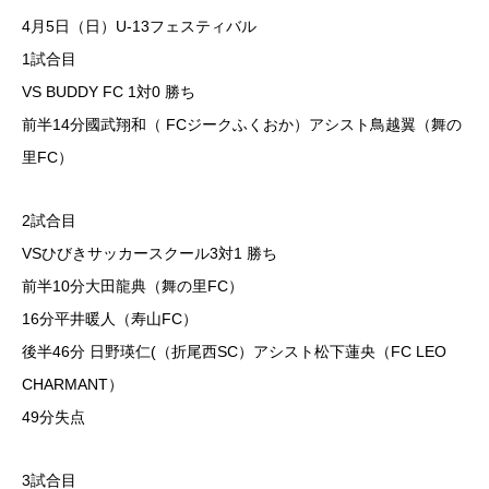
4月5日（日）U-13フェスティバル
1試合目
VS BUDDY FC 1対0 勝ち
前半14分國武翔和（ FCジークふくおか）アシスト鳥越翼（舞の
里FC）
2試合目
VSひびきサッカースクール3対1 勝ち
前半10分大田龍典（舞の里FC）
16分平井暖人（寿山FC）
後半46分 日野瑛仁(（折尾西SC）アシスト松下蓮央（FC LEO
CHARMANT）
49分失点
3試合目