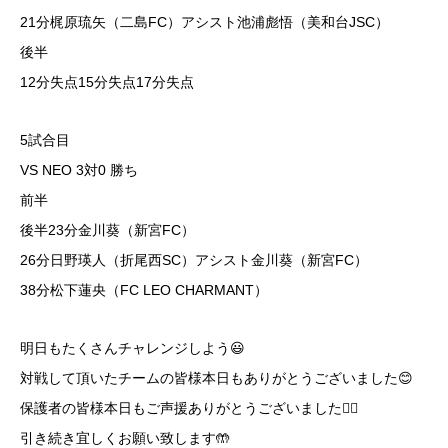
21分梶原琉矢（二島FC）アシスト池浦彪悟（美和台JSC）
後半
12分失点15分失点17分失点
5試合目
VS NEO 3対0 勝ち
前半
後半23分金川葵（新宮FC）
26分日野瑛人（折尾西SC）アシスト金川葵（新宮FC）
38分松下蓮央（FC LEO CHARMANT）
明日もたくさんチャレンジしよう😃
対戦して頂いたチームの皆様本日もありがとうございました😊
保護者の皆様本日もご声援ありがとうございました🙇‍♂️
引き続き宜しくお願い致します🤲