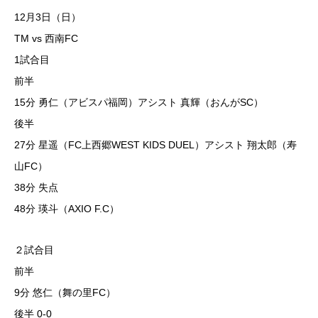
12月3日（日）
TM vs 西南FC
1試合目
前半
15分 勇仁（アビスパ福岡）アシスト 真輝（おんがSC）
後半
27分 星遥（FC上西郷WEST KIDS DUEL）アシスト 翔太郎（寿
山FC）
38分 失点
48分 瑛斗（AXIO F.C）
２試合目
前半
9分 悠仁（舞の里FC）
後半 0-0