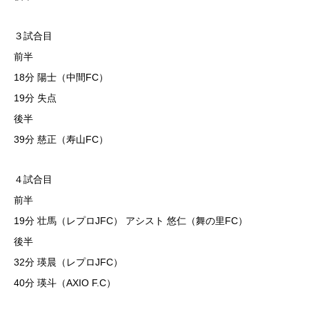
３試合目
前半
18分 陽士（中間FC）
19分 失点
後半
39分 慈正（寿山FC）
４試合目
前半
19分 壮馬（レプロJFC） アシスト 悠仁（舞の里FC）
後半
32分 瑛晨（レプロJFC）
40分 瑛斗（AXIO F.C）