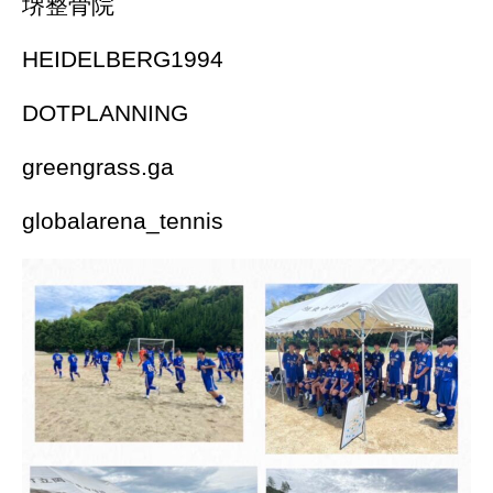
堺整骨院
HEIDELBERG1994
DOTPLANNING
greengrass.ga
globalarena_tennis