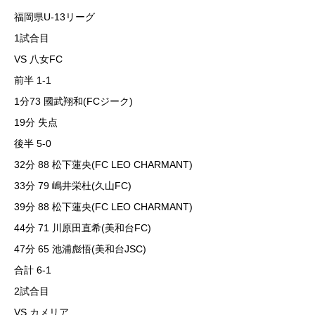
福岡県U-13リーグ
1試合目
VS 八女FC
前半 1-1
1分73 國武翔和(FCジーク)
19分 失点
後半 5-0
32分 88 松下蓮央(FC LEO CHARMANT)
33分 79 嶋井栄杜(久山FC)
39分 88 松下蓮央(FC LEO CHARMANT)
44分 71 川原田直希(美和台FC)
47分 65 池浦彪悟(美和台JSC)
合計 6-1
2試合目
VS カメリア