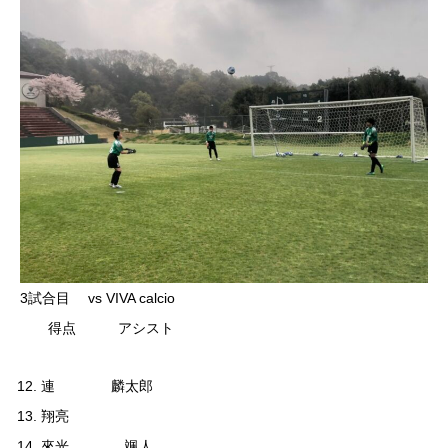
3試合目 vs VIVA calcio
得点 アシスト
連 麟太郎
翔亮
來光 颯人