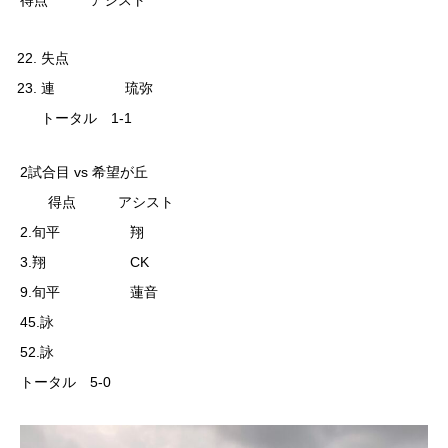
得点 アシスト
失点
連 琉弥
トータル 1-1
2試合目 vs 希望が丘
得点 アシスト
2.旬平 翔
3.翔 CK
9.旬平 蓮音
45.詠
52.詠
トータル 5-0