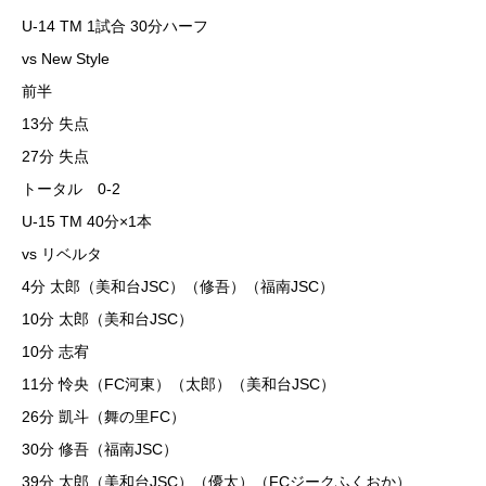
U-14 TM 1試合 30分ハーフ
vs New Style
前半
13分 失点
27分 失点
トータル 0-2
U-15 TM 40分×1本
vs リベルタ
4分 太郎（美和台JSC）（修吾）（福南JSC）
10分 太郎（美和台JSC）
10分 志宥
11分 怜央（FC河東）（太郎）（美和台JSC）
26分 凱斗（舞の里FC）
30分 修吾（福南JSC）
39分 太郎（美和台JSC）（優太）（FCジークふくおか）