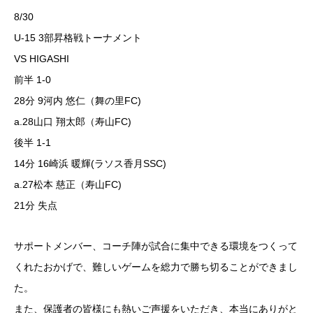
8/30
U-15 3部昇格戦トーナメント
VS HIGASHI
前半 1-0
28分 9河内 悠仁（舞の里FC)
a.28山口 翔太郎（寿山FC)
後半 1-1
14分 16崎浜 暖輝(ラソス香月SSC)
a.27松本 慈正（寿山FC)
21分 失点
サポートメンバー、コーチ陣が試合に集中できる環境をつくって
くれたおかげで、難しいゲームを総力で勝ち切ることができまし
た。
また、保護者の皆様にも熱いご声援をいただき、本当にありがと