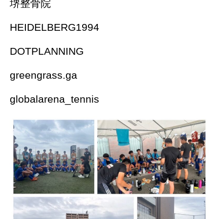
堺整骨院
HEIDELBERG1994
DOTPLANNING
greengrass.ga
globalarena_tennis