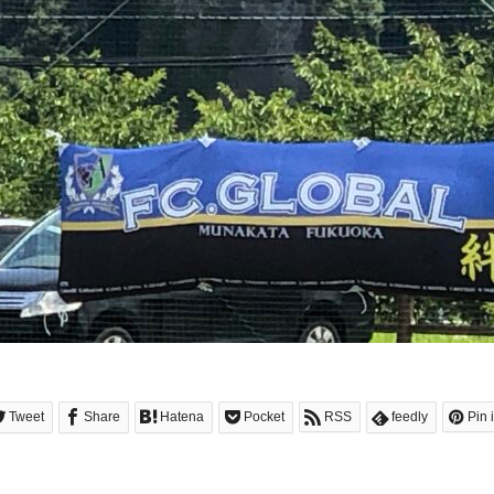
Tweet
Share
Hatena
Pocket
RSS
feedly
Pin i